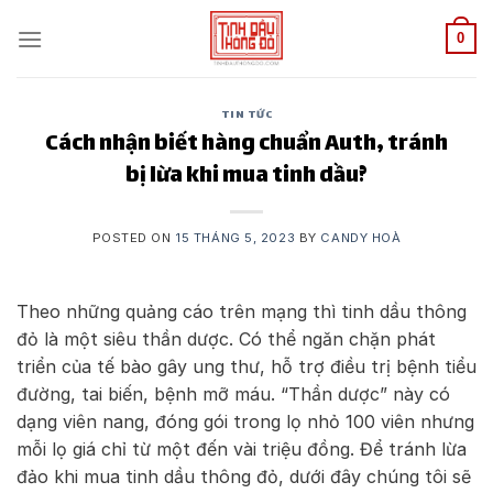
Skip
to
0
content
TIN TỨC
Cách nhận biết hàng chuẩn Auth, tránh
bị lừa khi mua tinh dầu?
POSTED ON
15 THÁNG 5, 2023
BY
CANDY HOÀ
Theo những quảng cáo trên mạng thì tinh dầu thông
đỏ là một siêu thần dược. Có thể ngăn chặn phát
triển của tế bào gây ung thư, hỗ trợ điều trị bệnh tiểu
đường, tai biến, bệnh mỡ máu. “Thần dược” này có
dạng viên nang, đóng gói trong lọ nhỏ 100 viên nhưng
mỗi lọ giá chỉ từ một đến vài triệu đồng. Để tránh lừa
đảo khi mua tinh dầu thông đỏ, dưới đây chúng tôi sẽ