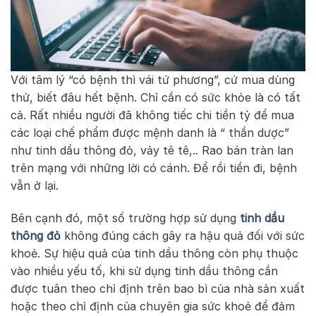
Với tâm lý “có bệnh thì vái tứ phương”, cứ mua dùng
thử, biết đâu hết bệnh. Chỉ cần có sức khỏe là có tất
cả. Rất nhiều người đã không tiếc chi tiền tỷ để mua
các loại chế phẩm được mệnh danh là “ thần dược”
như tinh dầu thông đỏ, vảy tê tê,.. Rao bán tràn lan
trên mạng với những lời có cánh. Để rồi tiền đi, bệnh
vẫn ở lại.
Bên cạnh đó, một số trường hợp sử dụng
tinh dầu
thông đỏ
không đúng cách gây ra hậu quả đối với sức
khoẻ. Sự hiệu quả của tinh dầu thông còn phụ thuộc
vào nhiều yếu tố, khi sử dụng tinh dầu thông cần
được tuân theo chỉ định trên bao bì của nhà sản xuất
hoặc theo chỉ định của chuyên gia sức khoẻ để đảm