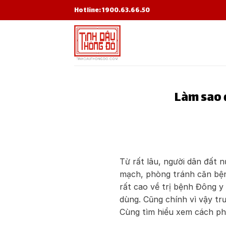
Skip
Hotline: 1900.63.66.50
to
content
Làm sao 
Từ rất lâu, người dân đất 
mạch, phòng tránh căn bện
rất cao về trị bệnh Đông 
dùng. Cũng chính vì vậy tr
Cùng tìm hiểu xem cách phâ