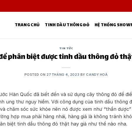
TRANG CHỦ
TINH DẦU THÔNG ĐỎ
HỆ THỐNG SHO
TIN TỨC
để phân biệt được tinh dầu thông đỏ thật
POSTED ON
27 THÁNG 4, 2023
BY
CANDY HOÀ
nước Hàn Quốc đã biết đến và sử dụng cây thông đỏ để điề
h ung thư nguy hiểm. Với công dụng của tinh dầu thông 
y và chăm sóc sức khỏe nên nó được xem như “thần dược”
ường hợp mua phải hàng nhái, hàng giả là không tránh khỏi
n biệt tinh dầu thông đỏ thật hay giả như thế nào nha.