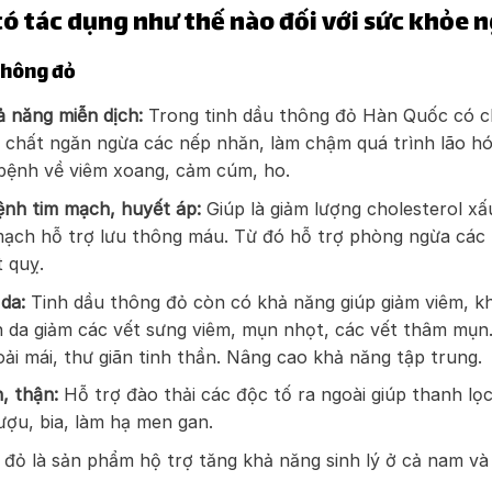
ó tác dụng như thế nào đối với sức khỏe 
thông đỏ
 năng miễn dịch:
Trong tinh dầu thông đỏ Hàn Quốc có ch
g chất ngăn ngừa các nếp nhăn, làm chậm quá trình lão hó
bệnh về viêm xoang, cảm cúm, ho.
ệnh tim mạch, huyết áp:
Giúp là giảm lượng cholesterol x
ạch hỗ trợ lưu thông máu. Từ đó hỗ trợ phòng ngừa các 
t quỵ.
 da:
Tinh dầu thông đỏ còn có khả năng giúp giảm viêm, k
ên da giảm các vết sưng viêm, mụn nhọt, các vết thâm mụn
ải mái, thư giãn tinh thần. Nâng cao khả năng tập trung.
, thận:
Hỗ trợ đào thải các độc tố ra ngoài giúp thanh lọc
ượu, bia, làm hạ men gan.
 đỏ là sản phẩm hộ trợ tăng khả năng sinh lý ở cả nam và 