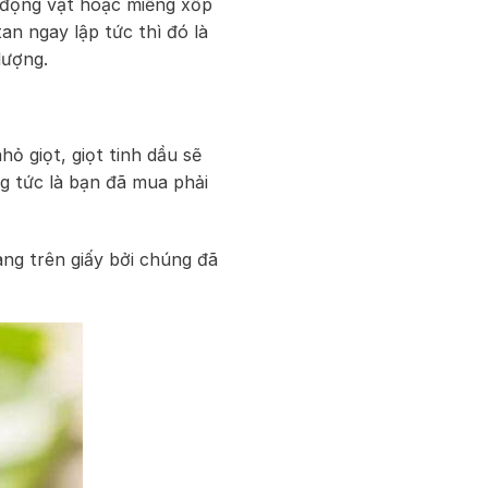
ỡ động vật hoặc miếng xốp
an ngay lập tức thì đó là
lượng.
ỏ giọt, giọt tinh dầu sẽ
g tức là bạn đã mua phải
oang trên giấy bởi chúng đã