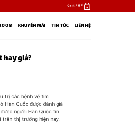
Cart /
0
₫
0
WROOM
KHUYẾN MÃI
TIN TỨC
LIÊN HỆ
 hay giả?
u trị các bệnh về tim
đỏ Hàn Quốc được đánh giá
 được người Hàn Quốc tin
 trên thị trường hiện nay.