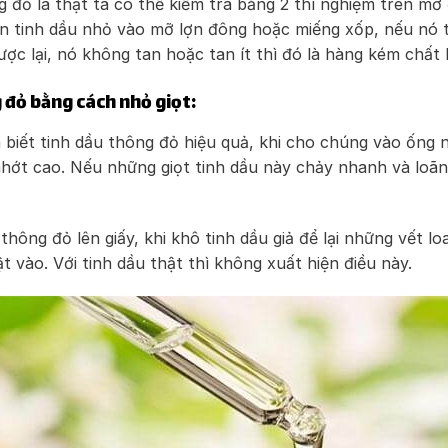
g đỏ là thật ta có thể kiểm tra bằng 2 thí nghiệm trên m
ên tinh dầu nhỏ vào mỡ lợn đông hoặc miếng xốp, nếu nó t
ợc lại, nó không tan hoặc tan ít thì đó là hàng kém chất 
 đỏ bằng cách nhỏ giọt:
biết tinh dầu thông đỏ hiệu quả, khi cho chúng vào ống nh
hớt cao. Nếu những giọt tinh dầu này chảy nhanh và loãn
thông đỏ lên giấy, khi khô tinh dầu giả để lại những vết l
 vào. Với tinh dầu thật thì không xuất hiện điều này.