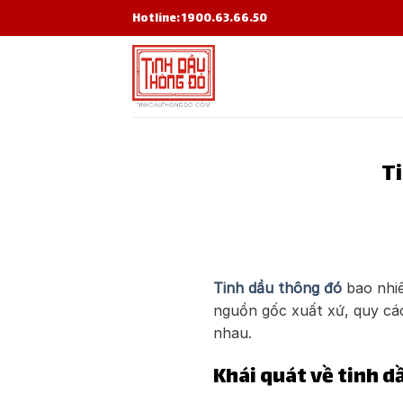
Skip
Hotline: 1900.63.66.50
to
content
Ti
Tinh dầu thông đó
bao nhiê
nguồn gốc xuất xứ, quy các
nhau.
Khái quát về tinh d