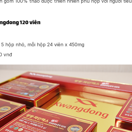
n gồm 100% thảo dược thiên nhiên phù hợp với người tiêu 
ngdong 120 viên
5 hộp nhỏ, mỗi hộp 24 viên x 450mg
0 vnđ