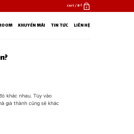
Cart /
0
₫
0
WROOM
KHUYẾN MÃI
TIN TỨC
LIÊN HỆ
ền?
 đỏ khác nhau. Tùy vào
mà giá thành cũng sẽ khác