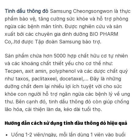
Tinh dầu thông đỏ
Samsung Cheongsongwon là thực
phẩm bảo vệ, tăng cường sức khỏe và hỗ trợ phòng
ngừa các bệnh mãn tính. Được nghiên cứu và sản
xuất bởi các chuyên gia dinh dưỡng BIO PHARM
Co,.ltd được Tập đoàn Samsung bảo trợ.
Sản phẩm chứa hơn 5000 hợp chất hữu cơ tự nhiên
và các khoáng chất thiết yếu cho cơ thể như:
Tecpen, axit amin, polyphenol và các dược chất quý
như taxos, paclitaxeel, docetaxel,… Đây là những
dưỡng chất đem lại nhiều lợi ích tuyệt vời cho sức
khỏe con người hỗ trợ ngăn ngừa các bệnh lý về ung
thư. Bên cạnh đó, tinh dầu thông đỏ còn giúp chống
lão hóa, cải thiện làn da, kéo dài tuổi thọ.
Hướng dẫn cách sử dụng tinh dầu thông đỏ hiệu quả
Uống 1-2 viên/ngày, mỗi lần dùng 1 viên vào buổi