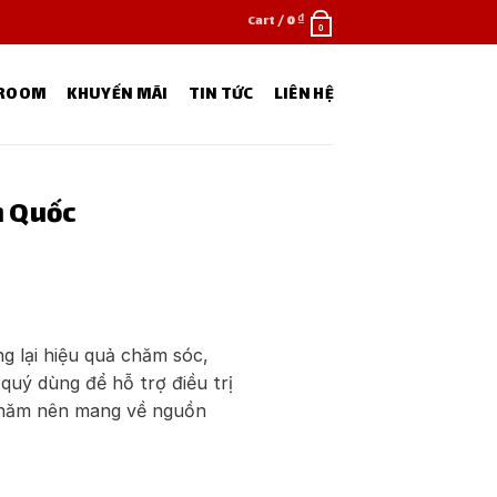
Cart /
0
₫
0
WROOM
KHUYẾN MÃI
TIN TỨC
LIÊN HỆ
n Quốc
 lại hiệu quả chăm sóc,
 quý dùng để hỗ trợ điều trị
âu năm nên mang về nguồn