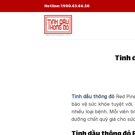
Skip
Hotline: 1900.63.66.50
to
content
Tinh 
Tinh dầu thông đỏ
Red Pine
bảo vệ sức khỏe tuyệt vời. 
nhiều loại bệnh. Mỗi viên 
dưỡng chất quý giá cho sứ
Tinh dầu thông đỏ 