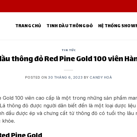
TRANG CHỦ
TINH DẦU THÔNG ĐỎ
HỆ THỐNG SHO
TIN TỨC
dầu thông đỏ Red Pine Gold 100 viên Hà
POSTED ON
30 THÁNG 6, 2023
BY
CANDY HOÀ
 Gold 100 viên cao cấp là một trong những sản phẩm mang
Lá thông đỏ được người dân biết đến là một loại dược liệu
tinh dầu được ép và chưng cất từ thông đỏ có tuổi thọ l
c khỏe.
Red Pine Gold