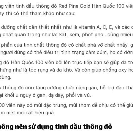
 viên tinh dầu thông đỏ Red Pine Gold Hàn Quốc 100 viê
y thì có thể tham khảo như sau:
dưỡng chất cần thiết nhất như là vitamin A, C, E, và các 
chất quan trọng như là: Sắt, kẽm, phốt pho…cùng nhiều 
 phần của tinh chất thông đỏ có chất phá vỡ chất nhầy, g
 người dùng có thể điều trị tình trạng cảm cúm, ho có đờm
g đỏ Hàn Quốc 100 viên bôi lên trực tiếp bạn sẽ giúp da t
chứng như là tóc rụng và da khô. Và còn giúp chống oxy ho
dùng.
 thông đỏ còn tăng cường chức năng gan, hỗ trợ đào thải
i khối u nguy ở gan, dạ dày, phổi và vú.
100 viên này có mùi đặc trưng, mùi thơm dễ chịu có thể g
iảm mệt mỏi rất hiệu quả.
hông nên sử dụng tinh dầu thông đỏ