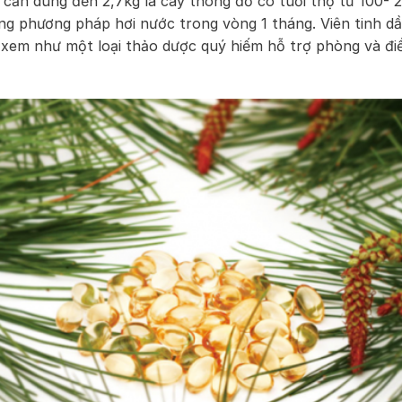
 cần dùng đến 2,7kg lá cây thông đỏ có tuổi thọ từ 100-
ng phương pháp hơi nước trong vòng 1 tháng. Viên tinh d
em như một loại thảo dược quý hiếm hỗ trợ phòng và điều