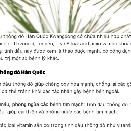
ầu thông đỏ Hàn Quốc Kwangdong có chứa nhiều hợp chất
enol, flavonoid, tecpen,… và 8 loại acid amin và các khoá
loại tinh dầu này được xem là thảo dược mạnh, có công dụn
u trị một số bệnh lý khác.
thông đỏ Hàn Quốc
 dầu thông đỏ giúp chống oxy hóa mạnh, chống lại các g
ệ cơ thể tránh khỏi các tác nhân gây bệnh bên ngoài.
ỡ máu, phòng ngừa các bệnh tim mạch:
Tinh dầu thông đỏ h
u, giúp cải thiện và phòng ngừa các bệnh tim mạch.
ác loại vitamin sẵn có trong tinh dầu thông đỏ như vitami