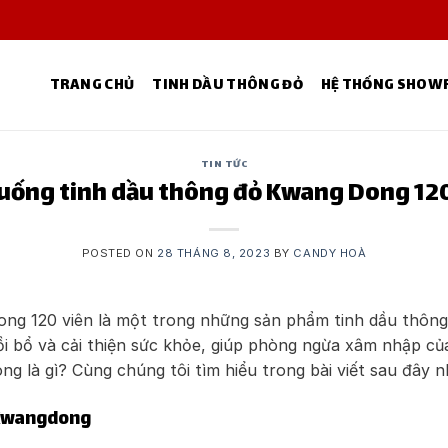
TRANG CHỦ
TINH DẦU THÔNG ĐỎ
HỆ THỐNG SHO
TIN TỨC
 uống tinh dầu thông đỏ Kwang Dong 120
POSTED ON
28 THÁNG 8, 2023
BY
CANDY HOÀ
ng 120 viên là một trong những sản phẩm tinh dầu thông 
ồi bổ và cải thiện sức khỏe, giúp phòng ngừa xâm nhập của
g là gì? Cùng chúng tôi tìm hiểu trong bài viết sau đây n
 Kwangdong