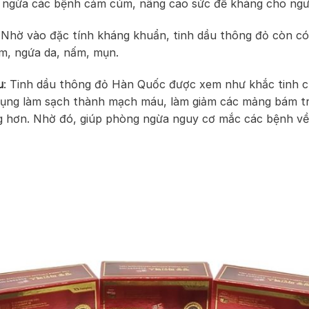
 ngừa các bệnh cảm cúm, nâng cao sức đề kháng cho ngườ
Nhờ vào đặc tính kháng khuẩn, tinh dầu thông đỏ còn có 
m, ngứa da, nấm, mụn.
u
: Tinh dầu thông đỏ Hàn Quốc được xem như khắc tinh 
 dụng làm sạch thành mạch máu, làm giảm các mảng bám 
g hơn. Nhờ đó, giúp phòng ngừa nguy cơ mắc các bệnh về