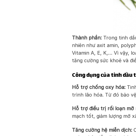
Thành phần:
Trong tinh d
nhiên như axit amin, polyph
Vitamin A, E, K,… Vì vậy, 
tăng cường sức khoẻ và điề
Công dụng của tinh dầu 
Hỗ trợ chống oxy hóa:
Tinh
trình lão hóa. Từ đó bảo v
Hỗ trợ điều trị rối loạn m
mạch tốt, giảm lượng mỡ xấ
Tăng cường hệ miễn dịch:
C