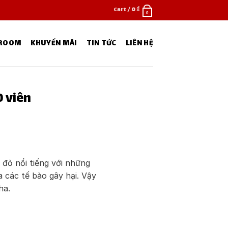
Cart /
0
₫
0
WROOM
KHUYẾN MÃI
TIN TỨC
LIÊN HỆ
 viên
đỏ nổi tiếng với những
 các tế bào gây hại. Vậy
ha.