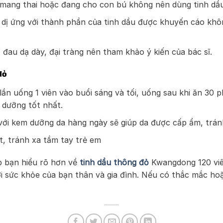
ữ mang thai hoặc đang cho con bú không nên dùng tinh dầ
ị dị ứng với thành phần của tinh dầu được khuyến cáo kh
 đau dạ dày, đại tràng nên tham khảo ý kiến của bác sĩ.
đỏ
lần uống 1 viên vào buổi sáng và tối, uống sau khi ăn 30
 dưỡng tốt nhất.
với kem dưỡng da hàng ngày sẽ giúp da được cấp ẩm, tránh
, tránh xa tầm tay trẻ em
úp bạn hiểu rõ hơn về
tinh dầu thông đỏ
Kwangdong 120 viê
sức khỏe của bạn thân và gia đình. Nếu có thắc mắc hoặc